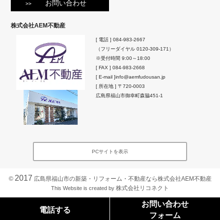
お問い合わせ
株式会社AEM不動産
[ 電話 ]
084-983-2667
（フリーダイヤル
0120-309-171
）
※受付時間 9:00～18:00
[ FAX ] 084-983-2668
[ E-mail ]
info@aemfudousan.jp
[ 所在地 ]
〒720-0003
広島県
福山市
御幸町森脇451-1
PCサイトを表示
2017
©
広島県福山市の新築・リフォーム・不動産なら株式会社AEM不動産
株式会社リコネクト
This Website is created by
お問い合わせ
電話する
フォーム