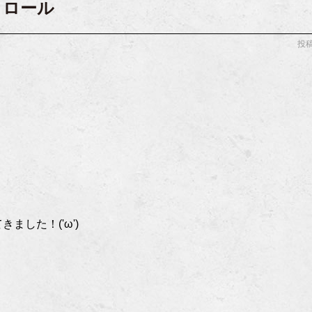
トロール
投稿
．
した！('ω')