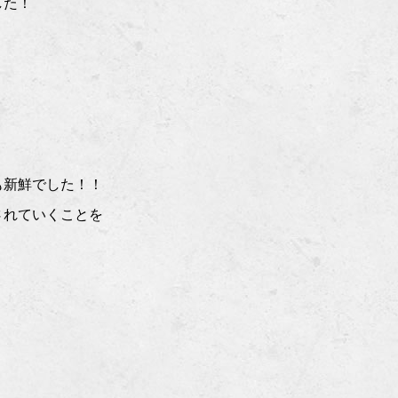
した！
も新鮮でした！！
されていくことを