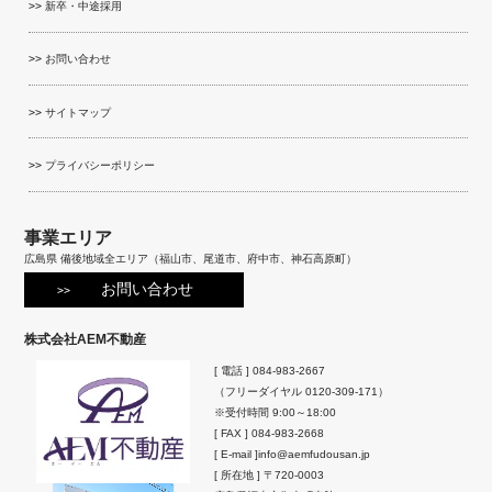
新卒・中途採用
お問い合わせ
サイトマップ
プライバシーポリシー
事業エリア
広島県 備後地域全エリア（福山市、尾道市、府中市、神石高原町）
お問い合わせ
株式会社AEM不動産
[ 電話 ]
084-983-2667
（フリーダイヤル
0120-309-171
）
※受付時間 9:00～18:00
[ FAX ] 084-983-2668
[ E-mail ]
info@aemfudousan.jp
[ 所在地 ]
〒720-0003