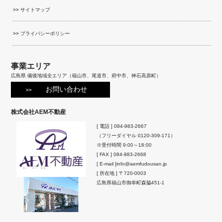
サイトマップ
プライバシーポリシー
事業エリア
広島県 備後地域全エリア（福山市、尾道市、府中市、神石高原町）
お問い合わせ
株式会社AEM不動産
[ 電話 ]
084-983-2667
（フリーダイヤル
0120-309-171
）
※受付時間 9:00～18:00
[ FAX ] 084-983-2668
[ E-mail ]
info@aemfudousan.jp
[ 所在地 ]
〒720-0003
広島県
福山市
御幸町森脇451-1