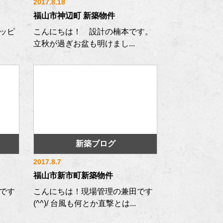
2017.8.18
福山市神辺町 新築物件
ハッピ
こんにちは！ 設計の楠本です。
立秋が過ぎお盆も明けまし...
新築ブログ
2017.8.7
福山市新市町新築物件
です
こんにちは！現場管理の兼田です
(^^)/ 台風も何とか直撃とは...