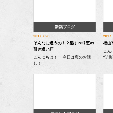
新築ブログ
2017.7.28
2017.
そんなに違うの！？縦すべり窓vs
福山
引き違い戸
こん
こんにちは！ 今日は窓のお話
^)/
し！ ...