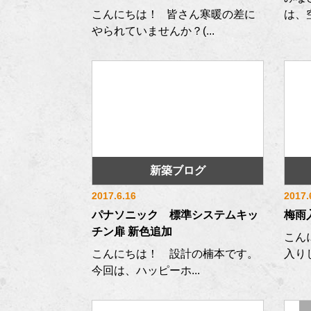
こんにちは！ 皆さん寒暖の差に
は、
やられていませんか？(...
新築ブログ
2017.6.16
2017.
パナソニック 標準システムキッ
梅雨
チン扉 新色追加
こん
こんにちは！ 設計の楠本です。
入りし
今回は、ハッピーホ...