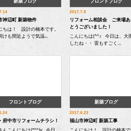
新築ブログ
フロントブログ
7.14
2017.7.9
市神辺町 新築物件
リフォーム相談会 ご来場あ
とうございました！
にちは！ 設計の楠本です。
明けも間近ようで気温...
こんにちは(^^♪ 今日は、大
したね・・ 雷もすごく...
フロントブログ
新築ブログ
6.24
2017.6.23
・府中市リフォームチラシ！
福山市神辺町 新築工事
んこんにちは(*^^)v 今日
こんにちは！ 設計の楠本で