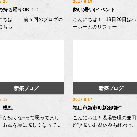
8.25
2017.8.19
の持ち帰りOK！！
熱い(暑い)イベント
にちは！ 前々回のブログの
こんにちは！ 19日20日は
ちら...
ーホームのリフォー...
新築ブログ
新築ブログ
8.18
2017.8.17
 模型
福山市新市町新築物件
日が続くな~って思ってまし
こんにちは！現場管理の兼田
、お盆を境に涼しくなって...
(^^)/ 長いお盆休みも終わっ...