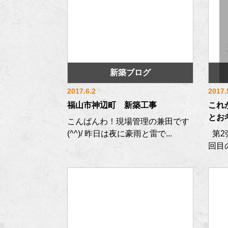
新築ブログ
2017.6.2
2017.
福山市神辺町 新築工事
これ
とお
こんばんわ！現場管理の兼田です
(^^)/ 昨日は夜に豪雨と雷で...
第2
回目の