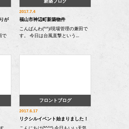
新築ブログ
2017.7.4
りが
福山市神辺町新築物件
こんばんわ(^^)/現場管理の兼田で
雨で
す。 今日は台風直撃という...
フロントブログ
2017.6.17
リクシルイベント始まりました！
す。
こんにちは(*^^*) 今日もいい天気