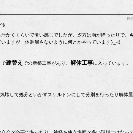
投稿
)/
ら汗かくくらいで暑い感じでしたが、夕方は雨が降ったりで、
ますが、体調崩さないように何とかやっています(-_-;)
建替え
解体工事
方で
での新築工事があり、
に入っています。
一気壊して処分といかずスケルトンにして分別を行ったり解体屋
の立会が必要であったり、神経を使う場面が多い現場にはなっ