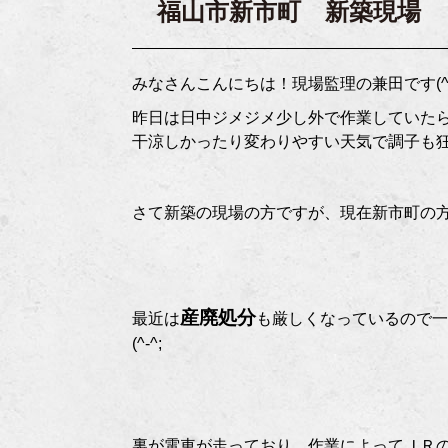
福山市新市町 新築現場
みなさんこんにちは！現場監理の兼田です(^^
昨日は日中ジメジメ少し外で作業していた
干涼しかったり変わりやすい天気で調子も狂い
さて新築の現場の方ですが、現在新市町の
産廃処分
最近は
も厳しくなっているので
(^-^;
裏が電車が走っており、作業によってＪＲ