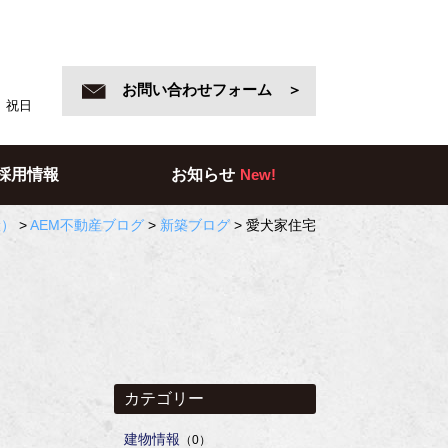
お問い合わせフォーム ＞
日、祝日
採用情報
お知らせ
New!
産）
>
AEM不動産ブログ
>
新築ブログ
>
愛犬家住宅
カテゴリー
建物情報
（0）