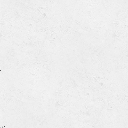
に
ると、