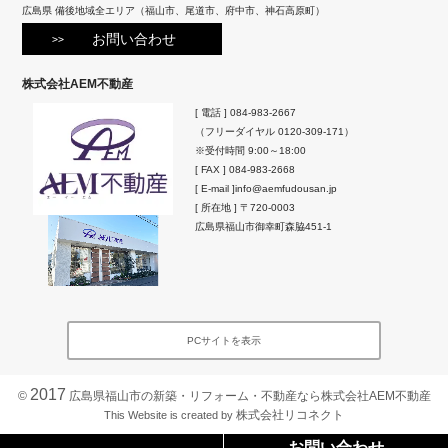
広島県 備後地域全エリア（福山市、尾道市、府中市、神石高原町）
お問い合わせ
株式会社AEM不動産
[ 電話 ]
084-983-2667
（フリーダイヤル
0120-309-171
）
※受付時間 9:00～18:00
[ FAX ] 084-983-2668
[ E-mail ]
info@aemfudousan.jp
[ 所在地 ]
〒720-0003
広島県
福山市
御幸町森脇451-1
PCサイトを表示
2017
©
広島県福山市の新築・リフォーム・不動産なら株式会社AEM不動産
株式会社リコネクト
This Website is created by
お問い合わせ