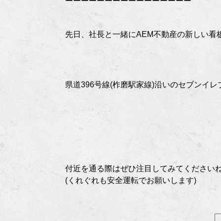
ーーーーーーーーーーーーーーーー
先日、社長と一緒にAEM不動産の新しい看
県道396号線(柞磨駅家線)沿いのセブンイ
付近を通る際はぜひ注目してみてくださいね(*
(くれぐれも安全運転でお願いします)