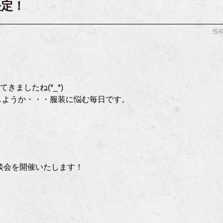
決定！
投稿
きましたね(*_*)
しようか・・・服装に悩む毎日です。
談会を開催いたします！