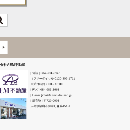
会社AEM不動産
[ 電話 ]
084-983-2667
（フリーダイヤル
0120-309-171
）
※受付時間 9:00～18:00
[ FAX ] 084-983-2668
[ E-mail ]
info@aemfudousan.jp
[ 所在地 ]
〒720-0003
広島県
福山市
御幸町森脇451-1